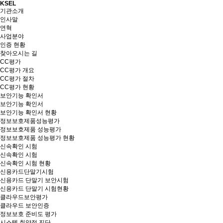
KSEL
기관소개
인사말
연혁
사업분야
인증 현황
찾아오시는 길
CC평가
CC평가 개요
CC평가 절차
CC평가 현황
보안기능 확인서
보안기능 확인서
보안기능 확인서 현황
정보보호제품성능평가
정보보호제품 성능평가
정보보호제품 성능평가 현황
신속확인 시험
신속확인 시험
신속확인 시험 현황
신용카드단말기시험
신용카드 단말기 보안시험
신용카드 단말기 시험현황
클라우드보안평가
클라우드 보안인증
정보보호 준비도 평가
시스템 취약점 진단