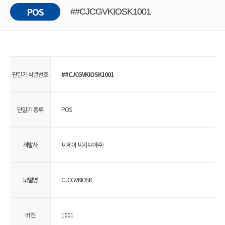
POS
##CJCGVKIOSK1001
단말기 식별번호
##CJCGVKIOSK1001
단말기 종류
POS
개발사
씨제이 씨지브이㈜
모델명
CJCGVKIOSK
버전
1001