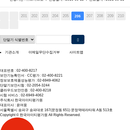
201
202
203
204
205
207
208
209
210
206
기관소개
이메일무단수집거부
사이트맵
대표번호 : 02-400-8217
보안기능확인서 · CC평가 : 02-400-8221
정보보호제품성능평가 : 02-6949-4062
단말기보안시험 : 02-2054-3244
클라우드보안인증 : 02-400-8218
시험 서비스 : 02-6949-4062
주식회사 한국아이티평가원
대표이사 : 윤여웅
서울특별시 송파구 송파대로 167(문정동 651) 문정역테라타워 A동 513호
Copyright © 한국아이티평가원 All Rights Reserved.