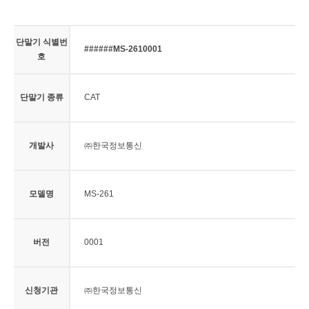
단말기 식별번
######MS-2610001
호
단말기 종류
CAT
개발사
㈜한국정보통신
모델명
MS-261
버전
0001
신청기관
㈜한국정보통신