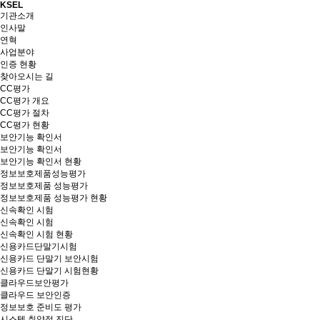
KSEL
기관소개
인사말
연혁
사업분야
인증 현황
찾아오시는 길
CC평가
CC평가 개요
CC평가 절차
CC평가 현황
보안기능 확인서
보안기능 확인서
보안기능 확인서 현황
정보보호제품성능평가
정보보호제품 성능평가
정보보호제품 성능평가 현황
신속확인 시험
신속확인 시험
신속확인 시험 현황
신용카드단말기시험
신용카드 단말기 보안시험
신용카드 단말기 시험현황
클라우드보안평가
클라우드 보안인증
정보보호 준비도 평가
시스템 취약점 진단