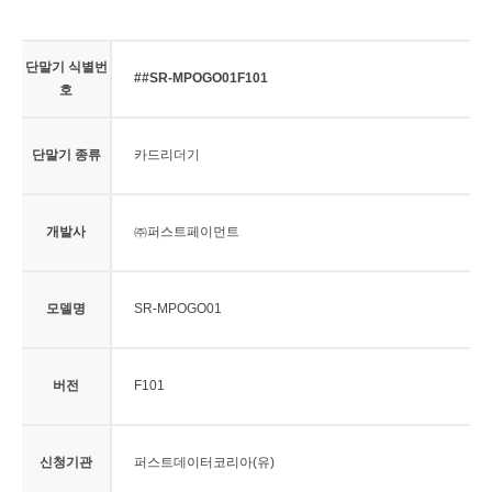
단말기 식별번
##SR-MPOGO01F101
호
단말기 종류
카드리더기
개발사
㈜퍼스트페이먼트
모델명
SR-MPOGO01
버전
F101
신청기관
퍼스트데이터코리아(유)