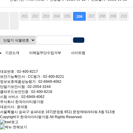
201
202
203
204
205
207
208
209
210
206
기관소개
이메일무단수집거부
사이트맵
대표번호 : 02-400-8217
보안기능확인서 · CC평가 : 02-400-8221
정보보호제품성능평가 : 02-6949-4062
단말기보안시험 : 02-2054-3244
클라우드보안인증 : 02-400-8218
시험 서비스 : 02-6949-4062
주식회사 한국아이티평가원
대표이사 : 윤여웅
서울특별시 송파구 송파대로 167(문정동 651) 문정역테라타워 A동 513호
Copyright © 한국아이티평가원 All Rights Reserved.