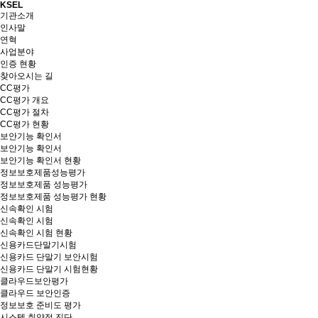
KSEL
기관소개
인사말
연혁
사업분야
인증 현황
찾아오시는 길
CC평가
CC평가 개요
CC평가 절차
CC평가 현황
보안기능 확인서
보안기능 확인서
보안기능 확인서 현황
정보보호제품성능평가
정보보호제품 성능평가
정보보호제품 성능평가 현황
신속확인 시험
신속확인 시험
신속확인 시험 현황
신용카드단말기시험
신용카드 단말기 보안시험
신용카드 단말기 시험현황
클라우드보안평가
클라우드 보안인증
정보보호 준비도 평가
시스템 취약점 진단