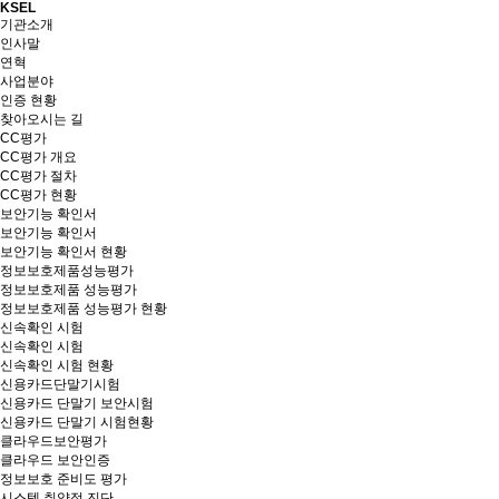
KSEL
기관소개
인사말
연혁
사업분야
인증 현황
찾아오시는 길
CC평가
CC평가 개요
CC평가 절차
CC평가 현황
보안기능 확인서
보안기능 확인서
보안기능 확인서 현황
정보보호제품성능평가
정보보호제품 성능평가
정보보호제품 성능평가 현황
신속확인 시험
신속확인 시험
신속확인 시험 현황
신용카드단말기시험
신용카드 단말기 보안시험
신용카드 단말기 시험현황
클라우드보안평가
클라우드 보안인증
정보보호 준비도 평가
시스템 취약점 진단