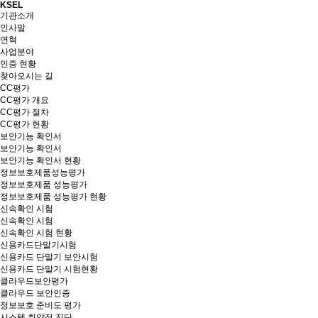
KSEL
기관소개
인사말
연혁
사업분야
인증 현황
찾아오시는 길
CC평가
CC평가 개요
CC평가 절차
CC평가 현황
보안기능 확인서
보안기능 확인서
보안기능 확인서 현황
정보보호제품성능평가
정보보호제품 성능평가
정보보호제품 성능평가 현황
신속확인 시험
신속확인 시험
신속확인 시험 현황
신용카드단말기시험
신용카드 단말기 보안시험
신용카드 단말기 시험현황
클라우드보안평가
클라우드 보안인증
정보보호 준비도 평가
시스템 취약점 진단