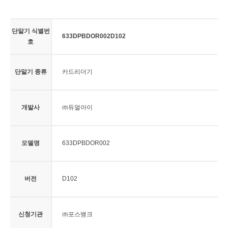
단말기 식별번
633DPBDOR002D102
호
단말기 종류
카드리더기
개발사
㈜듀얼아이
모델명
633DPBDOR002
버전
D102
신청기관
㈜포스뱅크