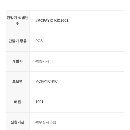
단말기 식별번
#MCPAYIC-KIC1001
호
단말기 종류
POS
개발사
㈜엠씨페이
모델명
MCPAYIC-KIC
버전
1001
신청기관
㈜우심시스템