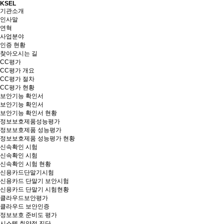
KSEL
기관소개
인사말
연혁
사업분야
인증 현황
찾아오시는 길
CC평가
CC평가 개요
CC평가 절차
CC평가 현황
보안기능 확인서
보안기능 확인서
보안기능 확인서 현황
정보보호제품성능평가
정보보호제품 성능평가
정보보호제품 성능평가 현황
신속확인 시험
신속확인 시험
신속확인 시험 현황
신용카드단말기시험
신용카드 단말기 보안시험
신용카드 단말기 시험현황
클라우드보안평가
클라우드 보안인증
정보보호 준비도 평가
시스템 취약점 진단