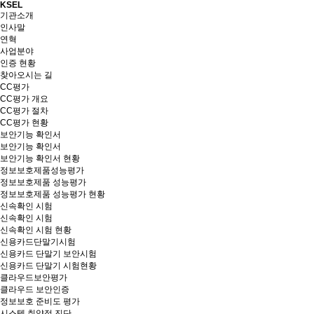
KSEL
기관소개
인사말
연혁
사업분야
인증 현황
찾아오시는 길
CC평가
CC평가 개요
CC평가 절차
CC평가 현황
보안기능 확인서
보안기능 확인서
보안기능 확인서 현황
정보보호제품성능평가
정보보호제품 성능평가
정보보호제품 성능평가 현황
신속확인 시험
신속확인 시험
신속확인 시험 현황
신용카드단말기시험
신용카드 단말기 보안시험
신용카드 단말기 시험현황
클라우드보안평가
클라우드 보안인증
정보보호 준비도 평가
시스템 취약점 진단