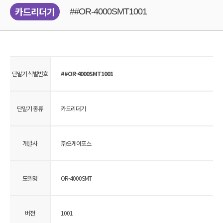
카드리더기
##OR-4000SMT1001
단말기 식별번호
##OR-4000SMT1001
단말기 종류
카드리더기
개발사
㈜오케이포스
모델명
OR-4000SMT
버전
1001