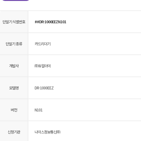
단말기 식별번호
##DR-1000EEZN101
단말기 종류
카드리더기
개발사
㈜듀얼아이
모델명
DR-1000EEZ
버전
N101
신청기관
나이스정보통신㈜