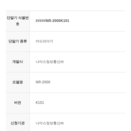
단말기 식별번
#####NR-2000K101
호
단말기 종류
카드리더기
개발사
나이스정보통신㈜
모델명
NR-2000
버전
K101
신청기관
나이스정보통신㈜