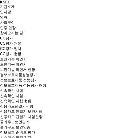
KSEL
기관소개
인사말
연혁
사업분야
인증 현황
찾아오시는 길
CC평가
CC평가 개요
CC평가 절차
CC평가 현황
보안기능 확인서
보안기능 확인서
보안기능 확인서 현황
정보보호제품성능평가
정보보호제품 성능평가
정보보호제품 성능평가 현황
신속확인 시험
신속확인 시험
신속확인 시험 현황
신용카드단말기시험
신용카드 단말기 보안시험
신용카드 단말기 시험현황
클라우드보안평가
클라우드 보안인증
정보보호 준비도 평가
시스템 취약점 진단