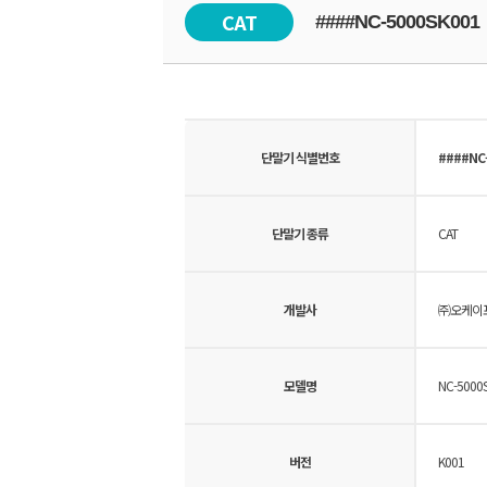
CAT
####NC-5000SK001
단말기 식별번호
####NC-
단말기 종류
CAT
개발사
㈜오케이
모델명
NC-5000
버전
K001