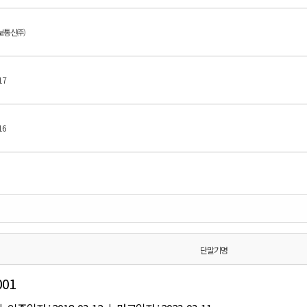
보통신㈜
17
16
단말기명
001