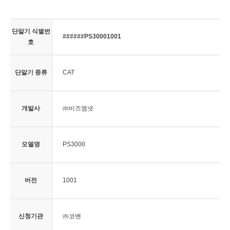
단말기 식별번
######PS30001001
호
단말기 종류
CAT
개발사
㈜비즈엠넷
모델명
PS3000
버전
1001
신청기관
㈜코밴