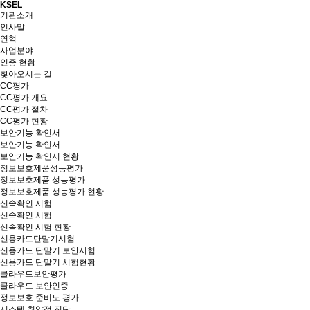
KSEL
기관소개
인사말
연혁
사업분야
인증 현황
찾아오시는 길
CC평가
CC평가 개요
CC평가 절차
CC평가 현황
보안기능 확인서
보안기능 확인서
보안기능 확인서 현황
정보보호제품성능평가
정보보호제품 성능평가
정보보호제품 성능평가 현황
신속확인 시험
신속확인 시험
신속확인 시험 현황
신용카드단말기시험
신용카드 단말기 보안시험
신용카드 단말기 시험현황
클라우드보안평가
클라우드 보안인증
정보보호 준비도 평가
시스템 취약점 진단