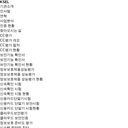
KSEL
기관소개
인사말
연혁
사업분야
인증 현황
찾아오시는 길
CC평가
CC평가 개요
CC평가 절차
CC평가 현황
보안기능 확인서
보안기능 확인서
보안기능 확인서 현황
정보보호제품성능평가
정보보호제품 성능평가
정보보호제품 성능평가 현황
신속확인 시험
신속확인 시험
신속확인 시험 현황
신용카드단말기시험
신용카드 단말기 보안시험
신용카드 단말기 시험현황
클라우드보안평가
클라우드 보안인증
정보보호 준비도 평가
시스템 취약점 진단