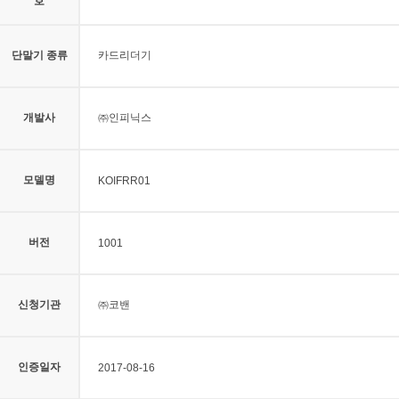
호
단말기 종류
카드리더기
개발사
㈜인피닉스
모델명
KOIFRR01
버전
1001
신청기관
㈜코밴
인증일자
2017-08-16