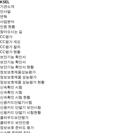
KSEL
기관소개
인사말
연혁
사업분야
인증 현황
찾아오시는 길
CC평가
CC평가 개요
CC평가 절차
CC평가 현황
보안기능 확인서
보안기능 확인서
보안기능 확인서 현황
정보보호제품성능평가
정보보호제품 성능평가
정보보호제품 성능평가 현황
신속확인 시험
신속확인 시험
신속확인 시험 현황
신용카드단말기시험
신용카드 단말기 보안시험
신용카드 단말기 시험현황
클라우드보안평가
클라우드 보안인증
정보보호 준비도 평가
시스템 취약점 진단