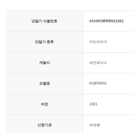
단말기 식별번호
####KOIFRR021001
단말기 종류
카드리더기
개발사
㈜인피닉스
모델명
KOIFRR02
버전
1001
신청기관
㈜코밴