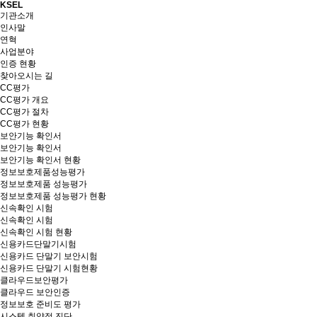
KSEL
기관소개
인사말
연혁
사업분야
인증 현황
찾아오시는 길
CC평가
CC평가 개요
CC평가 절차
CC평가 현황
보안기능 확인서
보안기능 확인서
보안기능 확인서 현황
정보보호제품성능평가
정보보호제품 성능평가
정보보호제품 성능평가 현황
신속확인 시험
신속확인 시험
신속확인 시험 현황
신용카드단말기시험
신용카드 단말기 보안시험
신용카드 단말기 시험현황
클라우드보안평가
클라우드 보안인증
정보보호 준비도 평가
시스템 취약점 진단