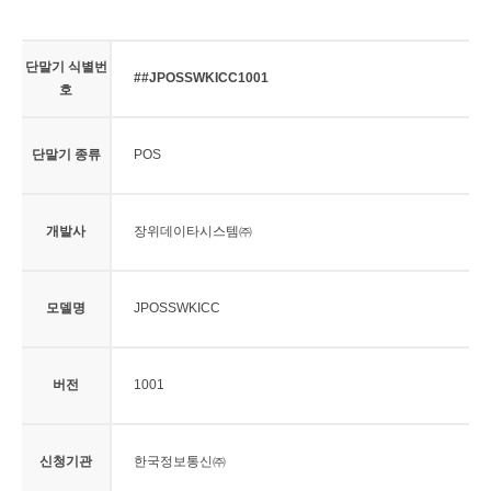
단말기 식별번
##JPOSSWKICC1001
호
단말기 종류
POS
개발사
장위데이타시스템㈜
모델명
JPOSSWKICC
버전
1001
신청기관
한국정보통신㈜