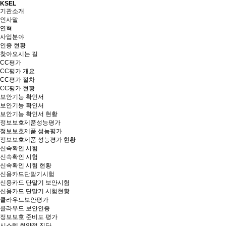
KSEL
기관소개
인사말
연혁
사업분야
인증 현황
찾아오시는 길
CC평가
CC평가 개요
CC평가 절차
CC평가 현황
보안기능 확인서
보안기능 확인서
보안기능 확인서 현황
정보보호제품성능평가
정보보호제품 성능평가
정보보호제품 성능평가 현황
신속확인 시험
신속확인 시험
신속확인 시험 현황
신용카드단말기시험
신용카드 단말기 보안시험
신용카드 단말기 시험현황
클라우드보안평가
클라우드 보안인증
정보보호 준비도 평가
시스템 취약점 진단