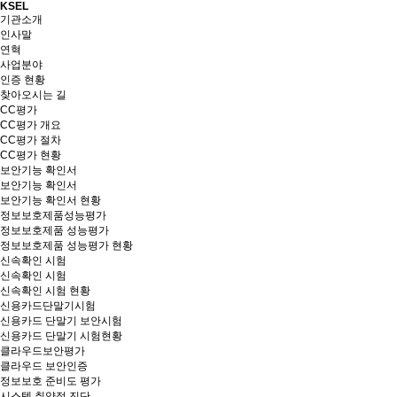
KSEL
기관소개
인사말
연혁
사업분야
인증 현황
찾아오시는 길
CC평가
CC평가 개요
CC평가 절차
CC평가 현황
보안기능 확인서
보안기능 확인서
보안기능 확인서 현황
정보보호제품성능평가
정보보호제품 성능평가
정보보호제품 성능평가 현황
신속확인 시험
신속확인 시험
신속확인 시험 현황
신용카드단말기시험
신용카드 단말기 보안시험
신용카드 단말기 시험현황
클라우드보안평가
클라우드 보안인증
정보보호 준비도 평가
시스템 취약점 진단