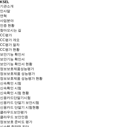
KSEL
기관소개
인사말
연혁
사업분야
인증 현황
찾아오시는 길
CC평가
CC평가 개요
CC평가 절차
CC평가 현황
보안기능 확인서
보안기능 확인서
보안기능 확인서 현황
정보보호제품성능평가
정보보호제품 성능평가
정보보호제품 성능평가 현황
신속확인 시험
신속확인 시험
신속확인 시험 현황
신용카드단말기시험
신용카드 단말기 보안시험
신용카드 단말기 시험현황
클라우드보안평가
클라우드 보안인증
정보보호 준비도 평가
시스템 취약점 진단