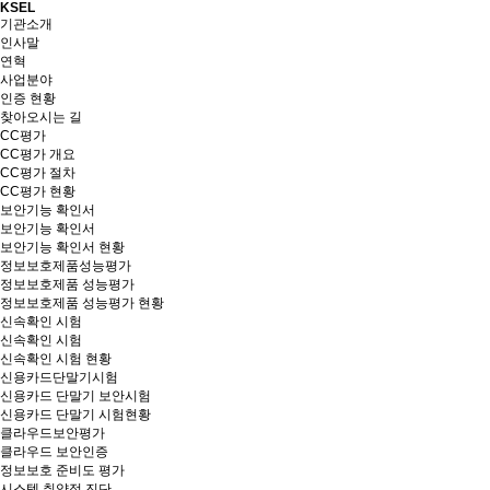
KSEL
기관소개
인사말
연혁
사업분야
인증 현황
찾아오시는 길
CC평가
CC평가 개요
CC평가 절차
CC평가 현황
보안기능 확인서
보안기능 확인서
보안기능 확인서 현황
정보보호제품성능평가
정보보호제품 성능평가
정보보호제품 성능평가 현황
신속확인 시험
신속확인 시험
신속확인 시험 현황
신용카드단말기시험
신용카드 단말기 보안시험
신용카드 단말기 시험현황
클라우드보안평가
클라우드 보안인증
정보보호 준비도 평가
시스템 취약점 진단