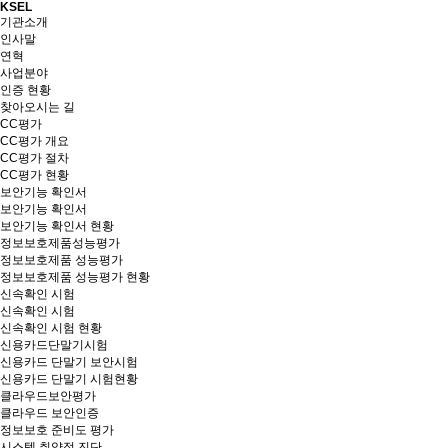
KSEL
기관소개
인사말
연혁
사업분야
인증 현황
찾아오시는 길
CC평가
CC평가 개요
CC평가 절차
CC평가 현황
보안기능 확인서
보안기능 확인서
보안기능 확인서 현황
정보보호제품성능평가
정보보호제품 성능평가
정보보호제품 성능평가 현황
신속확인 시험
신속확인 시험
신속확인 시험 현황
신용카드단말기시험
신용카드 단말기 보안시험
신용카드 단말기 시험현황
클라우드보안평가
클라우드 보안인증
정보보호 준비도 평가
시스템 취약점 진단