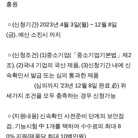
흥원
○
(
신청기간
) 2023
년
4
월
3
일
(
월
) ~ 12
월
8
일
(
금
),
예산 소진시 까지
○
(
신청조건
) (1)
중소기업
(
「중소기업기본법」제
2
조
), (2)
국내 기업의 국산 제품
, (3)
신청기간 내에 신
속확인서 발급 또는 심의 통과한 제품
(
심의까지 ’
23
년
12
월
8
일 완료 必
)
위
세가지 조건을 모두 충족하는 경우 신청가능
○
(
지원내용
)
신속확인 사전준비 단계의 보안점
검
,
기능시험 中
1
개를 택하여 수수료의 최대
8
0%
지원
(
제품당 최대
10
백만원
)